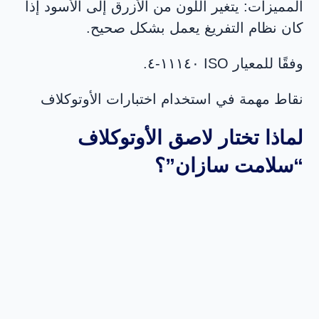
المميزات: يتغير اللون من الأزرق إلى الأسود إذا
كان نظام التفريغ يعمل بشكل صحيح.
وفقًا للمعيار ISO ١١١٤٠-٤.
نقاط مهمة في استخدام اختبارات الأوتوكلاف
لماذا تختار لاصق الأوتوكلاف
“سلامت سازان”؟
في هذه المجموعة، نعتبر الجودة ليست شعارًا، بل
التزامًا دائمًا.
عنوان
هاتف : 0098263785099