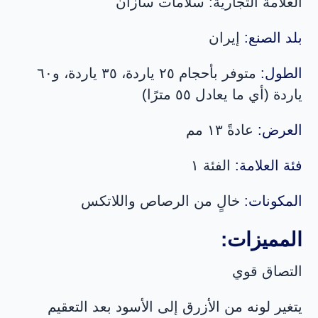
العلامة التجارية: سلامات سازان
بلد الصنع:
إيران
الطول:
متوفر بأحجام ٢٥ ياردة، ٣٥ ياردة، و٦٠
ياردة (أي ما يعادل ٥٥ مترًا)
العرض:
عادةً ١٣ مم
فئة العلامة:
الفئة ١
المكونات:
خالٍ من الرصاص واللاتكس
المميزات:
التصاق قوي
يتغير لونه من الأزرق إلى الأسود بعد التعقيم