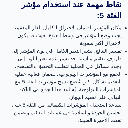
نقاط مهمة عند استخدام مؤشر
الفئة 5:
عنوان
مكان المؤشر: لضمان الاختراق الكامل للغاز المعقم،
هاتف : 0098263785099
يجب وضع المؤشر في وسط العبوة، حيث قد يكون
تجارة: ۰۹۱۲۶۶۱۹۰۷۴
الاختراق أكثر صعوبة.
العنوان: كرج، مهدشت، مدينة مهدشت
تفسير النتائج: يشير التغير الكامل في لون المؤشر إلى
الصناعية
ظروف تعقيم مناسبة. قد يشير عدم تغير اللون إلى
وجود مشاكل في العملية تتطلب التحقيق والتصحيح.
الجمع مع المؤشرات البيولوجية: لضمان فعالية عملية
التعقيم بشكل أكبر، يُنصح بدمج مؤشرات الفئة 5 مع
الوصول السريع
المؤشرات البيولوجية. يُساعد هذا الجمع في التأكيد
النهائي على تعقيم الجهاز.
بیت
يساعد استخدام المؤشرات الكيميائية من الفئة 5 على
تحسين الجودة والسلامة في عمليات التعقيم ويضمن
منتجات
تعقيم الأجهزة الطبية.