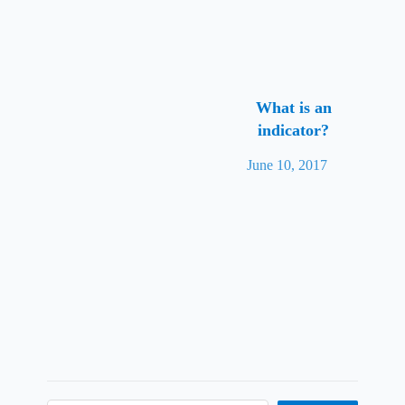
slogan, but a lasting commitment.
What is an
Contact us
indicator?
Company : 00982637850997
June 10, 2017
Commerce: 00989126619074
Address: Karaj, Mahdasht, Mahdasht Industrial
Town
Quick access