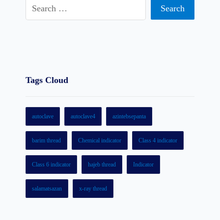
home
products
Tags Cloud
blog
autoclave
autoclave4
azintebsepanta
contact us
barim thread
Chemical indicator
Class 4 indicator
Class 6 indicator
hajeb thread
Indicator
salamatsazan
x-ray thread